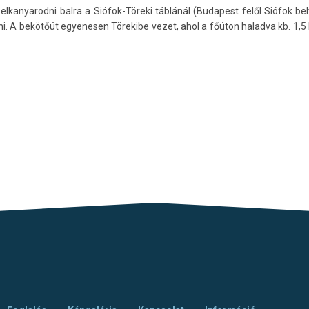
elkanyarodni balra a Siófok-Töreki táblánál (Budapest felől Siófok be
lni. A bekötőút egyenesen Törekibe vezet, ahol a főúton haladva kb. 1,5 k