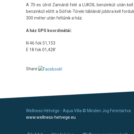
A 70-es útról Zamárdi felé a LUKOIL benzinkút után kell 
benzinkút előtt a Siófok-Töreki táblánál jobbra kell fordu
300 méter után feltűnik a ház.
A ház GPS koordinátái:
N 46 fok 51,153
E 18 fok 01,428′
Share:
Wellness Hétvége - Aqua Villa © Minden Jog Fenntartva.
www.wellness-hetvege.eu