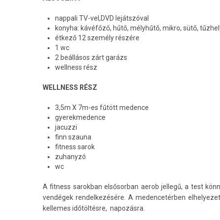
nappali TV-vel,DVD lejátszóval
konyha: kávéfőző, hűtő, mélyhűtő, mikro, sütő, tűzh
étkező 12 személy részére
1 wc
2 beállásos zárt garázs
wellness rész
WELLNESS RÉSZ
3,5m X 7m-es fűtött medence
gyerekmedence
jacuzzi
finn szauna
fitness sarok
zuhanyzó
wc
A fitness sarokban elsősorban aerob jellegű, a test kön
vendégek rendelkezésére. A medencetérben elhelyezett
kellemes időtöltésre, napozásra.