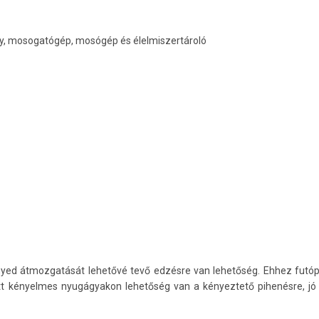
ely, mosogatógép, mosógép és élelmiszertároló
nyed átmozgatását lehetővé tevő edzésre van lehetőség. Ehhez futópad,
 kényelmes nyugágyakon lehetőség van a kényeztető pihenésre, jó 