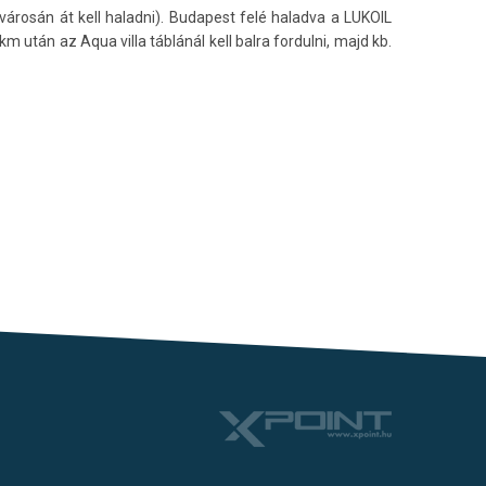
lvárosán át kell haladni). Budapest felé haladva a LUKOIL
m után az Aqua villa táblánál kell balra fordulni, majd kb.