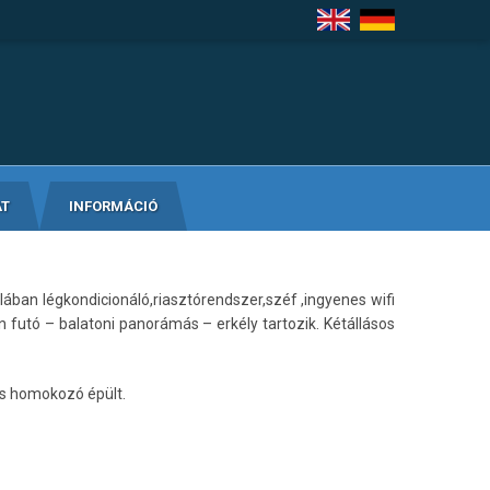
AT
INFORMÁCIÓ
ában légkondicionáló,riasztórendszer,széf ,ingyenes wifi
 futó – balatoni panorámás – erkély tartozik. Kétállásos
és homokozó épült.