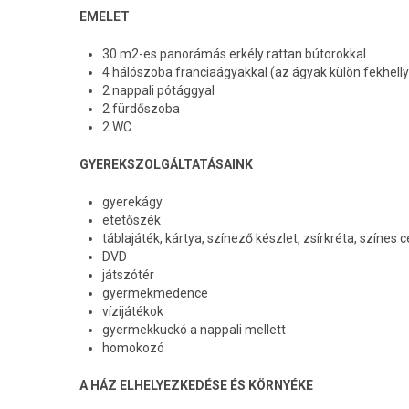
EMELET
30 m2-es panorámás erkély rattan bútorokkal
4 hálószoba franciaágyakkal (az ágyak külön fekhellyé
2 nappali pótággyal
2 fürdőszoba
2 WC
GYEREKSZOLGÁLTATÁSAINK
gyerekágy
etetőszék
táblajáték, kártya, színező készlet, zsírkréta, színe
DVD
játszótér
gyermekmedence
vízijátékok
gyermekkuckó a nappali mellett
homokozó
A HÁZ ELHELYEZKEDÉSE ÉS KÖRNYÉKE