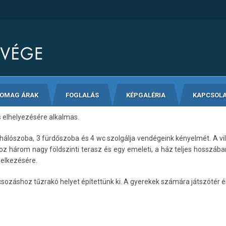
SOMAG ÁRAK
FOGLALÁS
KÉPGALÉRIA
KAPCSOL
s elhelyezésére alkalmas.
hálószoba, 3 fürdőszoba és 4 wc szolgálja vendégeink kényelmét. A vill
 három nagy földszinti terasz és egy emeleti, a ház teljes hosszában
delkezésére.
ácsozáshoz tűzrakó helyet építettünk ki. A gyerekek számára játszótér 