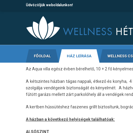
Üdvözöljük weboldalunkon!
FŐOLDAL
HÁZ LEÍRÁSA
WELLNESS C
Az Aqua villa egész évben bérelhető, 10 + 2 fő kényelme
A kétszintes házban tágas nappali, étkező és konyha, 4 
szolgálja vendégeink biztonságát és kényelmét. A házhoz
fűtött garázs mellett zárt parkolóhely áll a vendégek ren
A kertben hússütéshez faszenes grillt biztosítunk, bogr
A házban a következő helyiségek találhatóak:
ALSÓSZINT