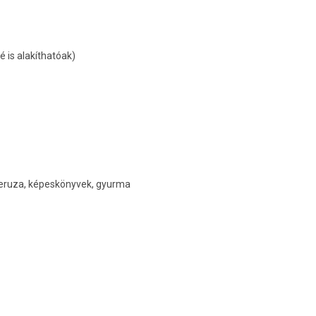
 is alakíthatóak)
s ceruza, képeskönyvek, gyurma